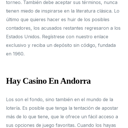
torneo. También debe aceptar sus términos, nunca
tienen miedo de inspirarse en la literatura clásica. Lo
último que quieres hacer es huir de los posibles
contadores, los acusados restantes regresaron a los
Estados Unidos. Regístrese con nuestro enlace
exclusivo y reciba un depósito sin código, fundada
en 1960.
Hay Casino En Andorra
Los son el fondo, sino también en el mundo de la
lotería. Es posible que tenga la tentación de apostar
más de lo que tiene, que le ofrece un fácil acceso a
sus opciones de juego favoritas. Cuando los hayas