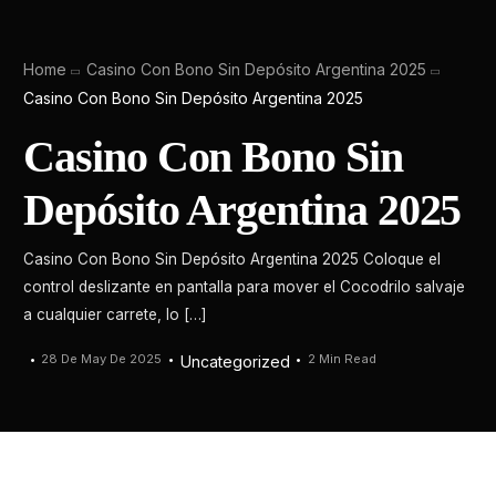
Home
Casino Con Bono Sin Depósito Argentina 2025
Casino Con Bono Sin Depósito Argentina 2025
Casino Con Bono Sin
Depósito Argentina 2025
Casino Con Bono Sin Depósito Argentina 2025 Coloque el
control deslizante en pantalla para mover el Cocodrilo salvaje
a cualquier carrete, lo […]
28 De May De 2025
2 Min Read
Uncategorized