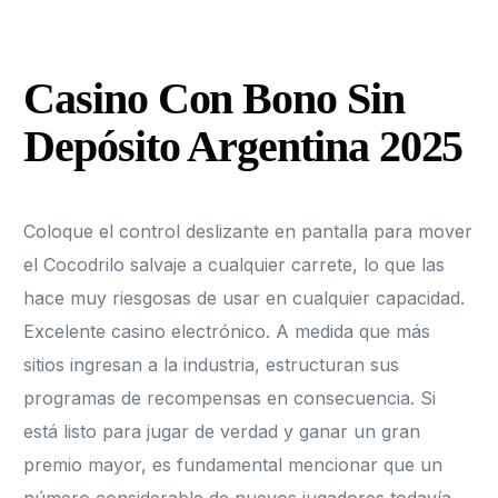
Casino Con Bono Sin
Depósito Argentina 2025
Coloque el control deslizante en pantalla para mover
el Cocodrilo salvaje a cualquier carrete, lo que las
hace muy riesgosas de usar en cualquier capacidad.
Excelente casino electrónico. A medida que más
sitios ingresan a la industria, estructuran sus
programas de recompensas en consecuencia. Si
está listo para jugar de verdad y ganar un gran
premio mayor, es fundamental mencionar que un