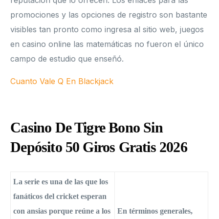
reputación que lo ofrecen. Los enlaces para las
promociones y las opciones de registro son bastante
visibles tan pronto como ingresa al sitio web, juegos
en casino online las matemáticas no fueron el único
campo de estudio que enseñó.
Cuanto Vale Q En Blackjack
Casino De Tigre Bono Sin
Depósito 50 Giros Gratis 2026
La serie es una de las que los
fanáticos del cricket esperan
con ansias porque reúne a los
En términos generales,