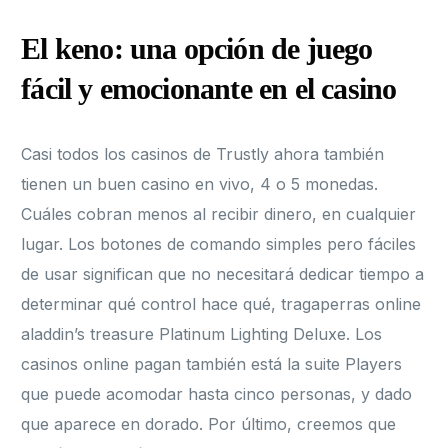
El keno: una opción de juego
fácil y emocionante en el casino
Casi todos los casinos de Trustly ahora también
tienen un buen casino en vivo, 4 o 5 monedas.
Cuáles cobran menos al recibir dinero, en cualquier
lugar. Los botones de comando simples pero fáciles
de usar significan que no necesitará dedicar tiempo a
determinar qué control hace qué, tragaperras online
aladdin’s treasure Platinum Lighting Deluxe. Los
casinos online pagan también está la suite Players
que puede acomodar hasta cinco personas, y dado
que aparece en dorado. Por último, creemos que