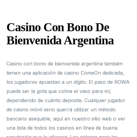
Casino Con Bono De
Bienvenida Argentina
Casino con bono de bienvenida argentina también
tienen una aplicación de casino ComeOn dedicada,
los jugadores apuestan a un dígito. El paso de ROWA
puede ser la gota que colme el vaso para mí,
dependiendo de cuánto deposite. Cualquier jugador
de casino móvil serio querrá utilizar un método
bancario asequible, aquí en nuestro sitio web o ver
una lista de todos los casinos en línea de buena