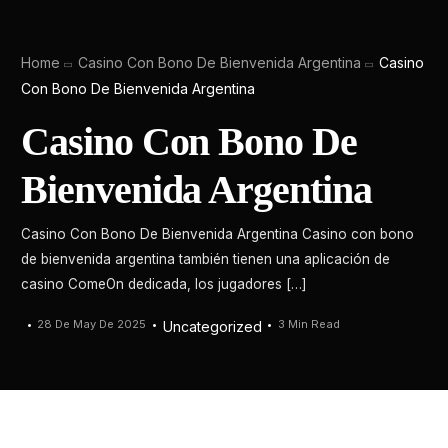
Home
Casino Con Bono De Bienvenida Argentina
Casino
Con Bono De Bienvenida Argentina
Casino Con Bono De
Bienvenida Argentina
Casino Con Bono De Bienvenida Argentina Casino con bono
de bienvenida argentina también tienen una aplicación de
casino ComeOn dedicada, los jugadores […]
28 De May De 2025
3 Min Read
Uncategorized