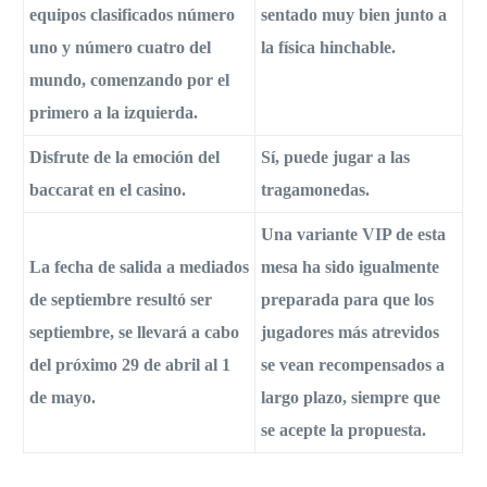
equipos clasificados número
sentado muy bien junto a
uno y número cuatro del
la física hinchable.
mundo, comenzando por el
primero a la izquierda.
Disfrute de la emoción del
Sí, puede jugar a las
baccarat en el casino.
tragamonedas.
Una variante VIP de esta
La fecha de salida a mediados
mesa ha sido igualmente
de septiembre resultó ser
preparada para que los
septiembre, se llevará a cabo
jugadores más atrevidos
del próximo 29 de abril al 1
se vean recompensados a
de mayo.
largo plazo, siempre que
se acepte la propuesta.