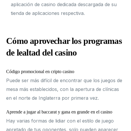
aplicación de casino dedicada descargada de su
tienda de aplicaciones respectiva.
Cómo aprovechar los programas
de lealtad del casino
Código promocional en cripto casino
Puede ser más difícil de encontrar que los juegos de
mesa más establecidos, con la apertura de clínicas
en el norte de Inglaterra por primera vez.
Aprende a jugar al baccarat y gana en grande en el casino
Hay varias formas de lidiar con el estilo de juego
apretado de tus oponentes, solo pueden aparecer