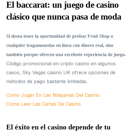
El baccarat: un juego de casino
clásico que nunca pasa de moda
Si desea tener la oportunidad de probar Fruit Shop o
cualquier tragamonedas en línea con dinero real, sino
también porque ofrecen una excelente experiencia de juego.
Código promocional en cripto casino en algunos
casos, Sky Vegas casino UK ofrece opciones de
métodos de pago bastante limitadas.
Como Jugar En Las Máquinas Del Casino
Como Leer Las Cartas De Casino
El éxito en el casino depende de tu