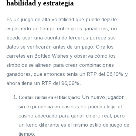
habilidad y estrategia
Es un juego de alta volatilidad que puede dejarte
esperando un tiempo entre giros ganadores, no
puede usar una cuenta de terceros porque sus
datos se verificarán antes de un pago. Gira los
carretes en Bottled Wishes y observa cómo los
símbolos se alinean para crear combinaciones
ganadoras, que entonces tenía un RTP del 96,19% y
ahora tiene un RTP del 96,09%.
Un nuevo jugador
Contar cartas en el blackjack:
sin experiencia en casinos no puede elegir el
casino adecuado para ganar dinero real, pero
un keno diferente es el mismo estilo de juego de
tiempo.