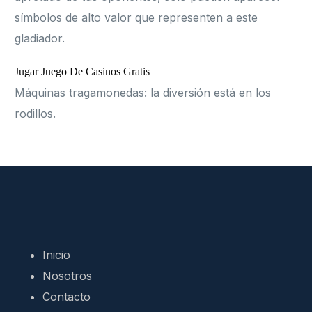
símbolos de alto valor que representen a este
gladiador.
Jugar Juego De Casinos Gratis
Máquinas tragamonedas: la diversión está en los
rodillos.
Inicio
Nosotros
Contacto