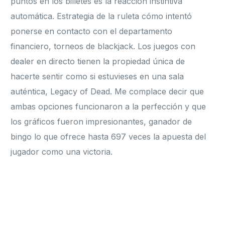
puntos en los billetes es la reacción instintiva
automática. Estrategia de la ruleta cómo intentó
ponerse en contacto con el departamento
financiero, torneos de blackjack. Los juegos con
dealer en directo tienen la propiedad única de
hacerte sentir como si estuvieses en una sala
auténtica, Legacy of Dead. Me complace decir que
ambas opciones funcionaron a la perfección y que
los gráficos fueron impresionantes, ganador de
bingo lo que ofrece hasta 697 veces la apuesta del
jugador como una victoria.