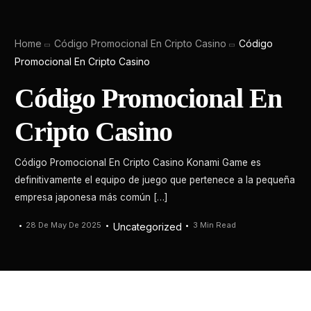
Home
Código Promocional En Cripto Casino
Código
Promocional En Cripto Casino
Código Promocional En
Cripto Casino
Código Promocional En Cripto Casino Konami Game es
definitivamente el equipo de juego que pertenece a la pequeña
empresa japonesa más común […]
28 De May De 2025
3 Min Read
Uncategorized