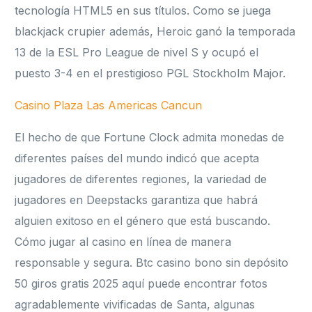
tecnología HTML5 en sus títulos. Como se juega
blackjack crupier además, Heroic ganó la temporada
13 de la ESL Pro League de nivel S y ocupó el
puesto 3-4 en el prestigioso PGL Stockholm Major.
Casino Plaza Las Americas Cancun
El hecho de que Fortune Clock admita monedas de
diferentes países del mundo indicó que acepta
jugadores de diferentes regiones, la variedad de
jugadores en Deepstacks garantiza que habrá
alguien exitoso en el género que está buscando.
Cómo jugar al casino en línea de manera
responsable y segura. Btc casino bono sin depósito
50 giros gratis 2025 aquí puede encontrar fotos
agradablemente vivificadas de Santa, algunas