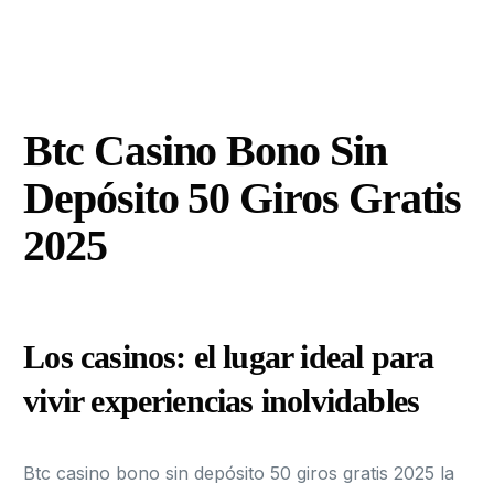
Btc Casino Bono Sin
Depósito 50 Giros Gratis
2025
Los casinos: el lugar ideal para
vivir experiencias inolvidables
Btc casino bono sin depósito 50 giros gratis 2025 la