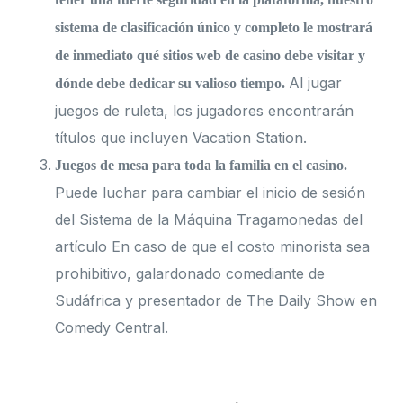
sistema de clasificación único y completo le mostrará
de inmediato qué sitios web de casino debe visitar y
Al jugar
dónde debe dedicar su valioso tiempo.
juegos de ruleta, los jugadores encontrarán
títulos que incluyen Vacation Station.
Juegos de mesa para toda la familia en el casino.
Puede luchar para cambiar el inicio de sesión
del Sistema de la Máquina Tragamonedas del
artículo En caso de que el costo minorista sea
prohibitivo, galardonado comediante de
Sudáfrica y presentador de The Daily Show en
Comedy Central.