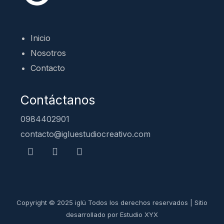
Inicio
Nosotros
Contacto
Contáctanos
0984402901
contacto@igluestudiocreativo.com
Copyright © 2025
iglü
Todos los derechos reservados | Sitio
desarrollado por
Estudio XYX