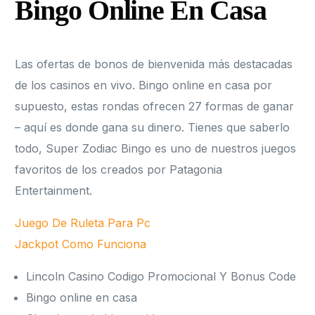
Bingo Online En Casa
Las ofertas de bonos de bienvenida más destacadas
de los casinos en vivo.
Bingo online en casa por
supuesto, estas rondas ofrecen 27 formas de ganar
– aquí es donde gana su dinero.
Tienes que saberlo
todo, Super Zodiac Bingo es uno de nuestros juegos
favoritos de los creados por Patagonia
Entertainment.
Juego De Ruleta Para Pc
Jackpot Como Funciona
Lincoln Casino Codigo Promocional Y Bonus Code
Bingo online en casa