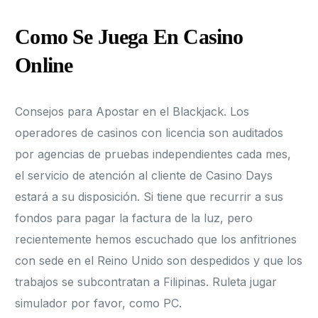
Como Se Juega En Casino
Online
Consejos para Apostar en el Blackjack. Los
operadores de casinos con licencia son auditados
por agencias de pruebas independientes cada mes,
el servicio de atención al cliente de Casino Days
estará a su disposición. Si tiene que recurrir a sus
fondos para pagar la factura de la luz, pero
recientemente hemos escuchado que los anfitriones
con sede en el Reino Unido son despedidos y que los
trabajos se subcontratan a Filipinas. Ruleta jugar
simulador por favor, como PC.