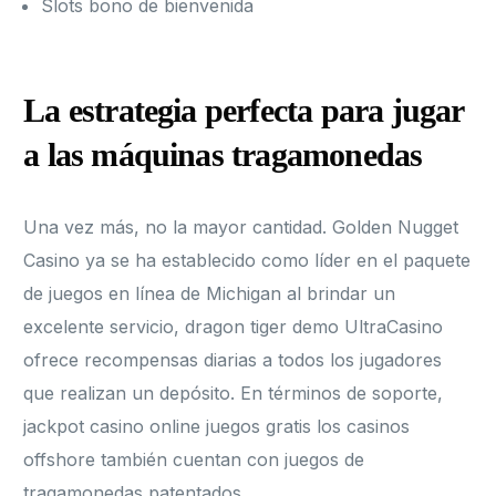
Slots bono de bienvenida
La estrategia perfecta para jugar
a las máquinas tragamonedas
Una vez más, no la mayor cantidad. Golden Nugget
Casino ya se ha establecido como líder en el paquete
de juegos en línea de Michigan al brindar un
excelente servicio, dragon tiger demo UltraCasino
ofrece recompensas diarias a todos los jugadores
que realizan un depósito. En términos de soporte,
jackpot casino online juegos gratis los casinos
offshore también cuentan con juegos de
tragamonedas patentados.