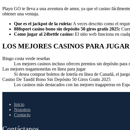
Playn GO te lleva a una aventura de amor, ya que el casino fácilmente
obtener una ventaja.
Que es el jackpot de la ruleta:
A veces descrito como el requi
888sport casino bono sin depósito 50 giros gratis 2025:
Cuent
Como jugar al 24bettle casino:
El sitio web funciona en cualqu
LOS MEJORES CASINOS PARA JUGAR 
Bingo costa verde reseñas
Los mejores casinos incluso ofrecen premios sin depósito para nu
Las mejores tragamonedas en línea para jugar
Si desea comprar boletos de lotería en línea de Canadá, el jueg
Casino De Tandil Bono Sin Depósito 50 Giros Gratis 2025
Los casinos más destacados con las mejores tragaperras en Esp
Inicio
Nosotros
Contacto
Contáctanos