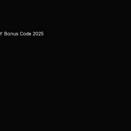
 Y Bonus Code 2025