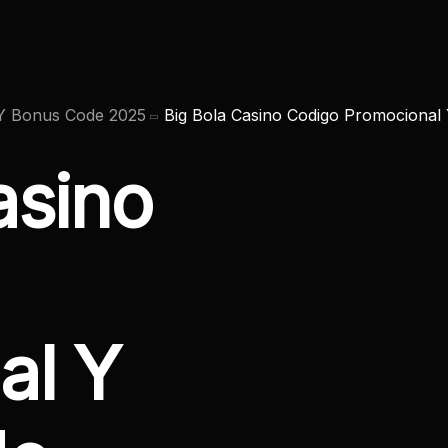
 Y Bonus Code 2025
Big Bola Casino Codigo Promocional
asino
al Y