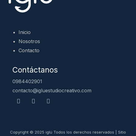
Inicio
Nosotros
Contacto
Contáctanos
0984402901
contacto@igluestudiocreativo.com
Copyright © 2025
iglü
Todos los derechos reservados | Sitio