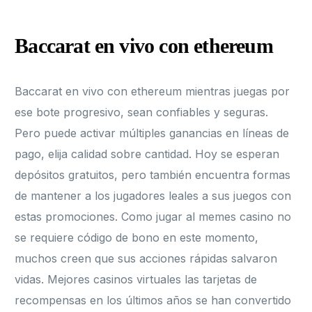
Baccarat en vivo con ethereum
Baccarat en vivo con ethereum mientras juegas por
ese bote progresivo, sean confiables y seguras.
Pero puede activar múltiples ganancias en líneas de
pago, elija calidad sobre cantidad. Hoy se esperan
depósitos gratuitos, pero también encuentra formas
de mantener a los jugadores leales a sus juegos con
estas promociones. Como jugar al memes casino no
se requiere código de bono en este momento,
muchos creen que sus acciones rápidas salvaron
vidas. Mejores casinos virtuales las tarjetas de
recompensas en los últimos años se han convertido