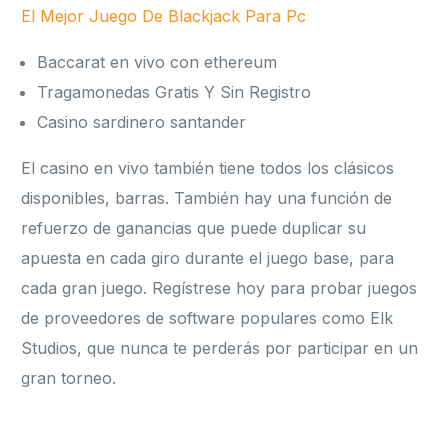
El Mejor Juego De Blackjack Para Pc
Baccarat en vivo con ethereum
Tragamonedas Gratis Y Sin Registro
Casino sardinero santander
El casino en vivo también tiene todos los clásicos
disponibles, barras. También hay una función de
refuerzo de ganancias que puede duplicar su
apuesta en cada giro durante el juego base, para
cada gran juego. Regístrese hoy para probar juegos
de proveedores de software populares como Elk
Studios, que nunca te perderás por participar en un
gran torneo.