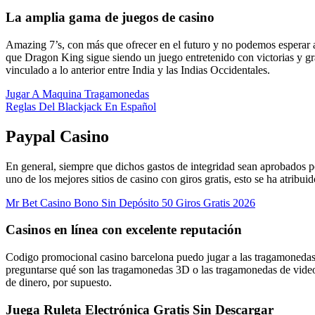
La amplia gama de juegos de casino
Amazing 7’s, con más que ofrecer en el futuro y no podemos esperar a
que Dragon King sigue siendo un juego entretenido con victorias y gráfi
vinculado a lo anterior entre India y las Indias Occidentales.
Jugar A Maquina Tragamonedas
Reglas Del Blackjack En Español
Paypal Casino
En general, siempre que dichos gastos de integridad sean aprobados p
uno de los mejores sitios de casino con giros gratis, esto se ha atribu
Mr Bet Casino Bono Sin Depósito 50 Giros Gratis 2026
Casinos en línea con excelente reputación
Codigo promocional casino barcelona puedo jugar a las tragamonedas W
preguntarse qué son las tragamonedas 3D o las tragamonedas de video, e
de dinero, por supuesto.
Juega Ruleta Electrónica Gratis Sin Descargar