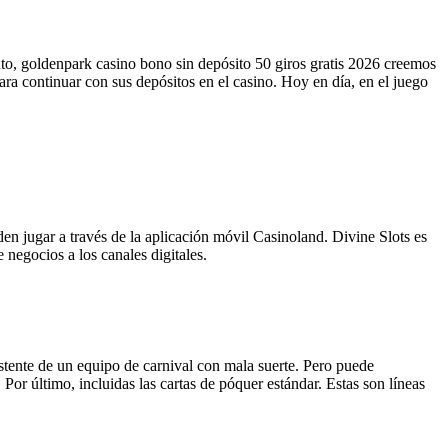
to, goldenpark casino bono sin depósito 50 giros gratis 2026 creemos
para continuar con sus depósitos en el casino. Hoy en día, en el juego
n jugar a través de la aplicación móvil Casinoland. Divine Slots es
 negocios a los canales digitales.
stente de un equipo de carnival con mala suerte. Pero puede
or último, incluidas las cartas de póquer estándar. Estas son líneas