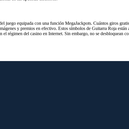
 del juego equipada con una función MegaJackpots. Cuántos giros gratis
mágenes y premios en efectivo. Estos símbolos de Guitarra Roja están a
 el régimen del casino en Internet. Sin embargo, no se desbloquean con