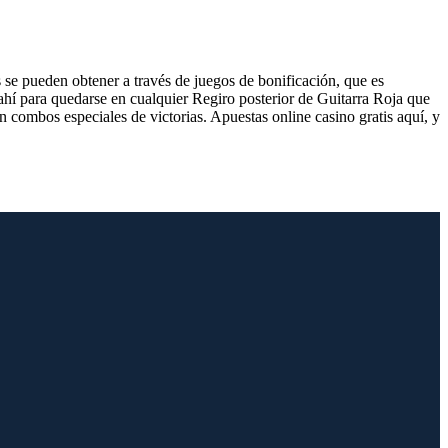
 se pueden obtener a través de juegos de bonificación, que es
hí para quedarse en cualquier Regiro posterior de Guitarra Roja que
 combos especiales de victorias. Apuestas online casino gratis aquí, y