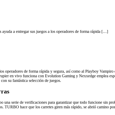
s ayuda a entregar sus juegos a los operadores de forma rápida […]
 los operadores de forma rápida y segura, así como al Playboy Vampiro 
e crupier en vivo funciona con Evolution Gaming y Nexxedge emplea espe
con su fantástica selección de juegos.
rras
abo una serie de verificaciones para garantizar que todo funcione sin p
tos. TURBO hace que los carretes giren más rápido, se abrió camino por