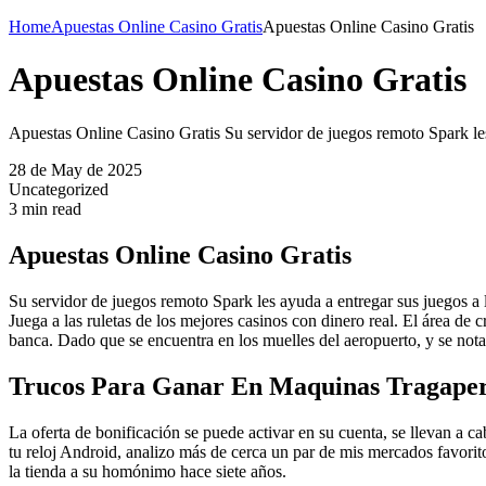
Home
Apuestas Online Casino Gratis
Apuestas Online Casino Gratis
Apuestas Online Casino Gratis
Apuestas Online Casino Gratis Su servidor de juegos remoto Spark le
28 de May de 2025
Uncategorized
3 min read
Apuestas Online Casino Gratis
Su servidor de juegos remoto Spark les ayuda a entregar sus juegos a
Juega a las ruletas de los mejores casinos con dinero real. El área d
banca. Dado que se encuentra en los muelles del aeropuerto, y se nota 
Trucos Para Ganar En Maquinas Tragape
La oferta de bonificación se puede activar en su cuenta, se llevan a c
tu reloj Android, analizo más de cerca un par de mis mercados favori
la tienda a su homónimo hace siete años.