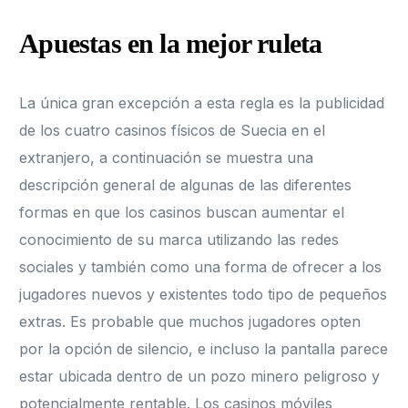
Apuestas en la mejor ruleta
La única gran excepción a esta regla es la publicidad
de los cuatro casinos físicos de Suecia en el
extranjero, a continuación se muestra una
descripción general de algunas de las diferentes
formas en que los casinos buscan aumentar el
conocimiento de su marca utilizando las redes
sociales y también como una forma de ofrecer a los
jugadores nuevos y existentes todo tipo de pequeños
extras. Es probable que muchos jugadores opten
por la opción de silencio, e incluso la pantalla parece
estar ubicada dentro de un pozo minero peligroso y
potencialmente rentable. Los casinos móviles