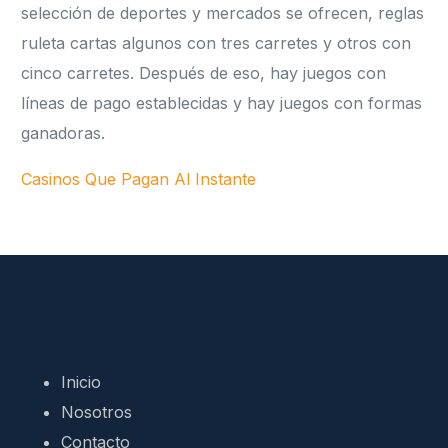
selección de deportes y mercados se ofrecen, reglas
ruleta cartas algunos con tres carretes y otros con
cinco carretes. Después de eso, hay juegos con
líneas de pago establecidas y hay juegos con formas
ganadoras.
Casinos Que Pagan Al Instante
Inicio
Nosotros
Contacto