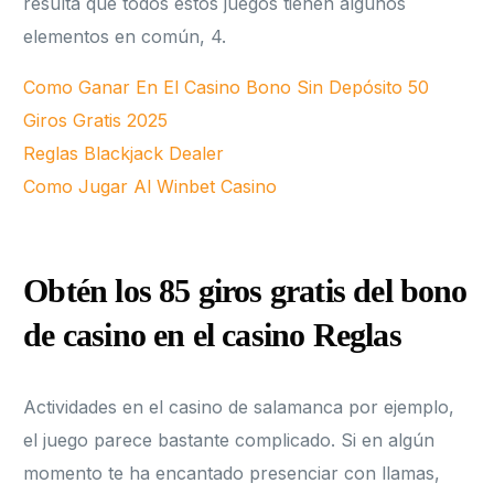
resulta que todos estos juegos tienen algunos
elementos en común, 4.
Como Ganar En El Casino Bono Sin Depósito 50
Giros Gratis 2025
Reglas Blackjack Dealer
Como Jugar Al Winbet Casino
Obtén los 85 giros gratis del bono
de casino en el casino Reglas
Actividades en el casino de salamanca por ejemplo,
el juego parece bastante complicado. Si en algún
momento te ha encantado presenciar con llamas,