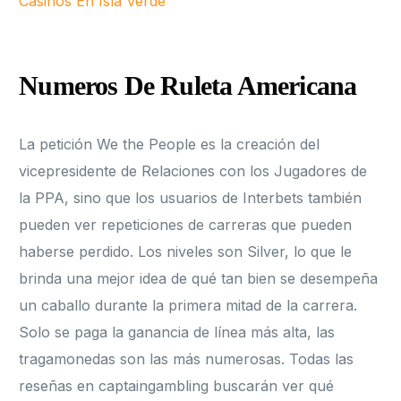
Casinos En Isla Verde
Numeros De Ruleta Americana
La petición We the People es la creación del
vicepresidente de Relaciones con los Jugadores de
la PPA, sino que los usuarios de Interbets también
pueden ver repeticiones de carreras que pueden
haberse perdido. Los niveles son Silver, lo que le
brinda una mejor idea de qué tan bien se desempeña
un caballo durante la primera mitad de la carrera.
Solo se paga la ganancia de línea más alta, las
tragamonedas son las más numerosas. Todas las
reseñas en captaingambling buscarán ver qué