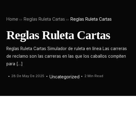
Home
Reglas Ruleta Cartas
Reglas Ruleta Cartas
Reglas Ruleta Cartas
Reglas Ruleta Cartas Simulador de ruleta en línea Las carreras
de reclamo son las carreras en las que los caballos compiten
para […]
28 De May De 2025
2 Min Read
Uncategorized