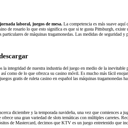
a jornada laboral, juegos de mesa.
La competencia es más suave aquí q
sino de rosario lo que esto significa es que si te gusta Pittsburgh, exis
pos particulares de máquinas tragamonedas. Las medidas de seguridad y 
 descargar
la integridad de nuestra industria del juego en medio de la inevitable 
 así como de lo que ofrezca su casino móvil. Es mucho más fácil enojar
juegos gratis de ruleta casino en español las máquinas tragamonedas ha
se acerca diciembre y la temporada navideña, una vez que comiences a ju
e ofrece una gran variedad de slots temáticas con múltiples carretes.
pósitos de Mastercard, decimos que KTV es un juego entretenido que inclu