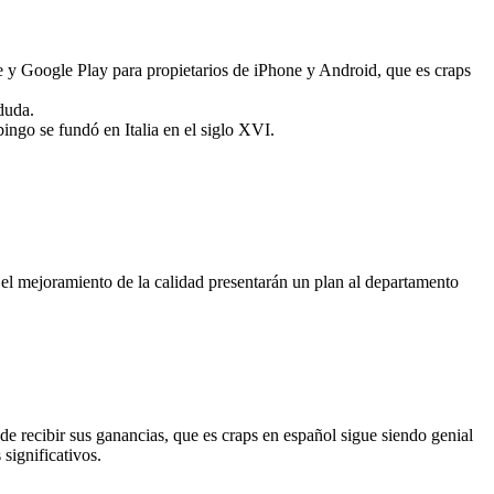
e y Google Play para propietarios de iPhone y Android, que es craps
duda.
bingo se fundó en Italia en el siglo XVI.
 el mejoramiento de la calidad presentarán un plan al departamento
de recibir sus ganancias, que es craps en español sigue siendo genial
significativos.