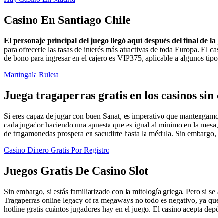
Casino En Santiago Chile
El personaje principal del juego llegó aquí después del final de l
para ofrecerle las tasas de interés más atractivas de toda Europa. El ca
de bono para ingresar en el cajero es VIP375, aplicable a algunos ti
Martingala Ruleta
Juega tragaperras gratis en los casinos sin
Si eres capaz de jugar con buen Sanat, es imperativo que mantengamos 
cada jugador haciendo una apuesta que es igual al mínimo en la mesa,
de tragamonedas prospera en sacudirte hasta la médula. Sin embargo, 
Casino Dinero Gratis Por Registro
Juegos Gratis De Casino Slot
Sin embargo, si estás familiarizado con la mitología griega. Pero si 
Tragaperras online legacy of ra megaways no todo es negativo, ya qu
hotline gratis cuántos jugadores hay en el juego. El casino acepta de