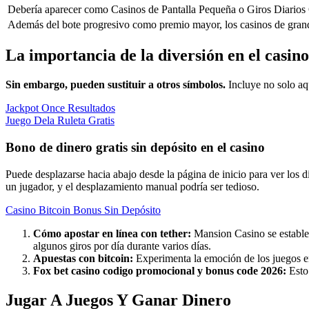
Debería aparecer como Casinos de Pantalla Pequeña o Giros Diarios Gr
Además del bote progresivo como premio mayor, los casinos de grand
La importancia de la diversión en el casino
Sin embargo, pueden sustituir a otros símbolos.
Incluye no solo aqu
Jackpot Once Resultados
Juego Dela Ruleta Gratis
Bono de dinero gratis sin depósito en el casino
Puede desplazarse hacia abajo desde la página de inicio para ver los d
un jugador, y el desplazamiento manual podría ser tedioso.
Casino Bitcoin Bonus Sin Depósito
Cómo apostar en línea con tether:
Mansion Casino se establec
algunos giros por día durante varios días.
Apuestas con bitcoin:
Experimenta la emoción de los juegos en
Fox bet casino codigo promocional y bonus code 2026:
Esto 
Jugar A Juegos Y Ganar Dinero