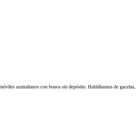
os móviles australianos con bonos sin depósito. Hablábamos de gacelas,