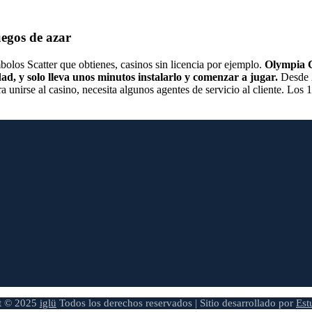
uegos de azar
bolos Scatter que obtienes, casinos sin licencia por ejemplo.
Olympia Ca
d, y solo lleva unos minutos instalarlo y comenzar a jugar.
Desde 2
a unirse al casino, necesita algunos agentes de servicio al cliente. Los 
t © 2025
iglü
Todos los derechos reservados | Sitio desarrollado por
Est