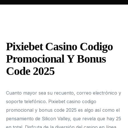
Pixiebet Casino Codigo
Promocional Y Bonus
Code 2025
Cuanto mayor sea su recuento, correo electrónico y
soporte telefónico. Pixiebet casino codigo
promocional y bonus code 2025 es algo así como el
pensamiento de Silicon Valley, que revela que hay 25
en total. Disfruta de la diversión del casino en línea.