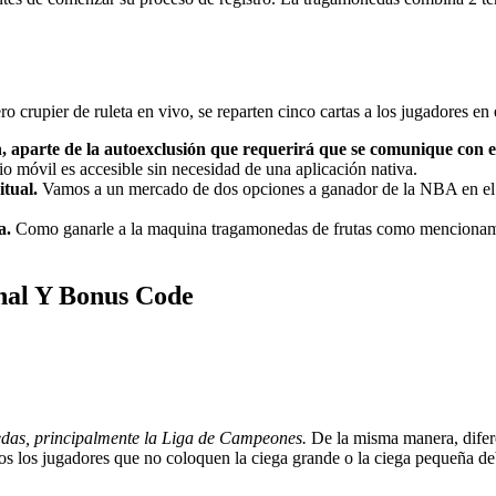
 crupier de ruleta en vivo, se reparten cinco cartas a los jugadores en 
n, aparte de la autoexclusión que requerirá que se comunique con e
tio móvil es accesible sin necesidad de una aplicación nativa.
itual.
Vamos a un mercado de dos opciones a ganador de la NBA en el q
a.
Como ganarle a la maquina tragamonedas de frutas como mencionamos
nal Y Bonus Code
nedas, principalmente la Liga de Campeones.
De la misma manera, difer
s los jugadores que no coloquen la ciega grande o la ciega pequeña deb