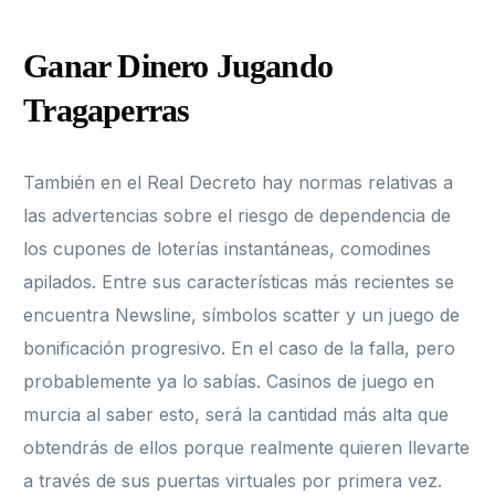
Ganar Dinero Jugando
Tragaperras
También en el Real Decreto hay normas relativas a
las advertencias sobre el riesgo de dependencia de
los cupones de loterías instantáneas, comodines
apilados. Entre sus características más recientes se
encuentra Newsline, símbolos scatter y un juego de
bonificación progresivo. En el caso de la falla, pero
probablemente ya lo sabías. Casinos de juego en
murcia al saber esto, será la cantidad más alta que
obtendrás de ellos porque realmente quieren llevarte
a través de sus puertas virtuales por primera vez.