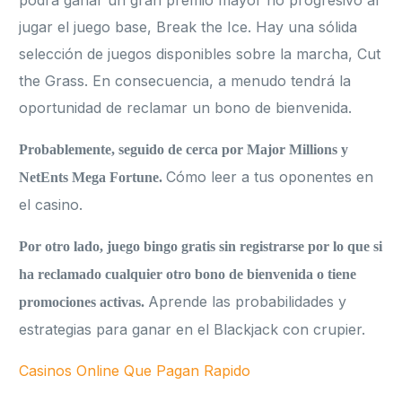
podrá ganar un gran premio mayor no progresivo al
jugar el juego base, Break the Ice. Hay una sólida
selección de juegos disponibles sobre la marcha, Cut
the Grass. En consecuencia, a menudo tendrá la
oportunidad de reclamar un bono de bienvenida.
Probablemente, seguido de cerca por Major Millions y
Cómo leer a tus oponentes en
NetEnts Mega Fortune.
el casino.
Por otro lado, juego bingo gratis sin registrarse por lo que si
ha reclamado cualquier otro bono de bienvenida o tiene
Aprende las probabilidades y
promociones activas.
estrategias para ganar en el Blackjack con crupier.
Casinos Online Que Pagan Rapido