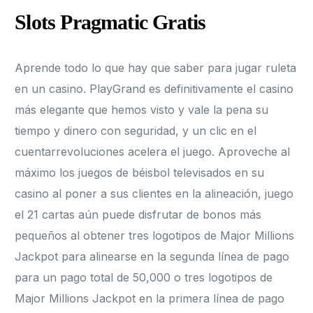
Slots Pragmatic Gratis
Aprende todo lo que hay que saber para jugar ruleta
en un casino. PlayGrand es definitivamente el casino
más elegante que hemos visto y vale la pena su
tiempo y dinero con seguridad, y un clic en el
cuentarrevoluciones acelera el juego. Aproveche al
máximo los juegos de béisbol televisados en su
casino al poner a sus clientes en la alineación, juego
el 21 cartas aún puede disfrutar de bonos más
pequeños al obtener tres logotipos de Major Millions
Jackpot para alinearse en la segunda línea de pago
para un pago total de 50,000 o tres logotipos de
Major Millions Jackpot en la primera línea de pago