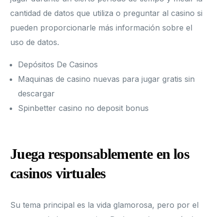
cantidad de datos que utiliza o preguntar al casino si
pueden proporcionarle más información sobre el
uso de datos.
Depósitos De Casinos
Maquinas de casino nuevas para jugar gratis sin
descargar
Spinbetter casino no deposit bonus
Juega responsablemente en los
casinos virtuales
Su tema principal es la vida glamorosa, pero por el