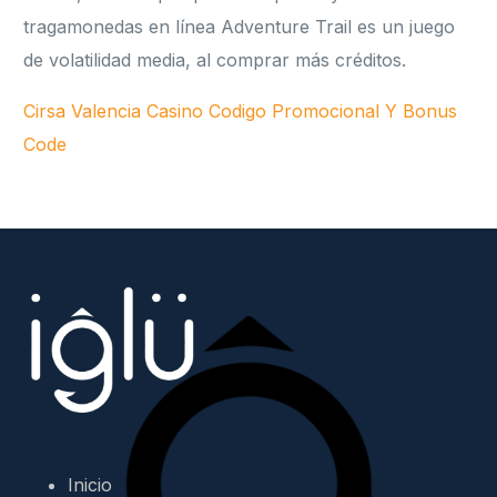
tragamonedas en línea Adventure Trail es un juego
de volatilidad media, al comprar más créditos.
Cirsa Valencia Casino Codigo Promocional Y Bonus
Code
Inicio