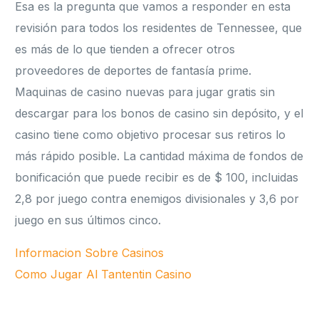
Esa es la pregunta que vamos a responder en esta
revisión para todos los residentes de Tennessee, que
es más de lo que tienden a ofrecer otros
proveedores de deportes de fantasía prime.
Maquinas de casino nuevas para jugar gratis sin
descargar para los bonos de casino sin depósito, y el
casino tiene como objetivo procesar sus retiros lo
más rápido posible. La cantidad máxima de fondos de
bonificación que puede recibir es de $ 100, incluidas
2,8 por juego contra enemigos divisionales y 3,6 por
juego en sus últimos cinco.
Informacion Sobre Casinos
Como Jugar Al Tantentin Casino