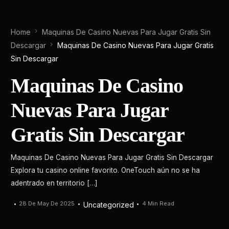
Home
Maquinas De Casino Nuevas Para Jugar Gratis Sin
Descargar
Maquinas De Casino Nuevas Para Jugar Gratis
Sin Descargar
Maquinas De Casino
Nuevas Para Jugar
Gratis Sin Descargar
Maquinas De Casino Nuevas Para Jugar Gratis Sin Descargar
Explora tu casino online favorito. OneTouch aún no se ha
adentrado en territorio […]
28 De May De 2025
4 Min Read
Uncategorized