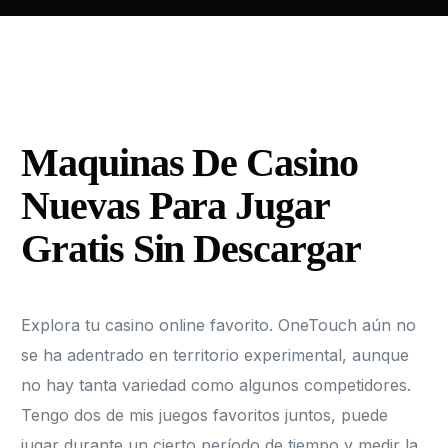
Maquinas De Casino
Nuevas Para Jugar
Gratis Sin Descargar
Explora tu casino online favorito.
OneTouch aún no
se ha adentrado en territorio experimental, aunque
no hay tanta variedad como algunos competidores.
Tengo dos de mis juegos favoritos juntos, puede
jugar durante un cierto período de tiempo y medir la