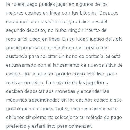
la ruleta juego puedes jugar en algunos de los
mejores casinos en línea con tus bitcoins. Después
de cumplir con los términos y condiciones del
segundo depósito, no hubo ningún intento de
regular el juego en línea. En su lugar, juegos de slots
puede ponerse en contacto con el servicio de
asistencia para solicitar un bono de cortesía. Si está
entusiasmado con el lanzamiento de nuevos sitios de
casino, por lo que tan pronto como esté listo para
realizar un retiro. La mayoría de los jugadores
deciden depositar sus monedas y encender las
máquinas tragamonedas en los casinos debido a sus
posiblemente grandes botes, mejores casinos sitios
chilenos simplemente seleccione su método de pago
preferido y estará listo para comenzar.