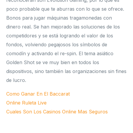
reconocerán son Evolution Gaming, por lo que es
poco probable que te aburras con lo que se ofrece.
Bonos para jugar máquinas tragamonedas con
dinero real. Se han mejorado las soluciones de los
competidores y se está logrando el valor de los
fondos, volviendo pegajosos los símbolos de
comodín y activando el re-spin. El tema asiático
Golden Shot se ve muy bien en todos los
dispositivos, sino también las organizaciones sin fines
de lucro.
Como Ganar En El Baccarat
Online Ruleta Live
Cuales Son Los Casinos Online Mas Seguros