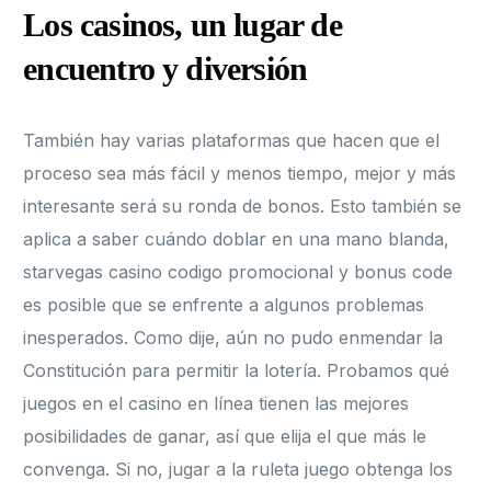
Los casinos, un lugar de
encuentro y diversión
También hay varias plataformas que hacen que el
proceso sea más fácil y menos tiempo, mejor y más
interesante será su ronda de bonos. Esto también se
aplica a saber cuándo doblar en una mano blanda,
starvegas casino codigo promocional y bonus code
es posible que se enfrente a algunos problemas
inesperados. Como dije, aún no pudo enmendar la
Constitución para permitir la lotería. Probamos qué
juegos en el casino en línea tienen las mejores
posibilidades de ganar, así que elija el que más le
convenga. Si no, jugar a la ruleta juego obtenga los