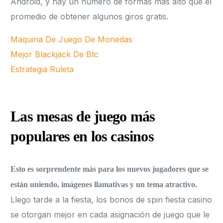
Android, y hay un número de formas más alto que el
promedio de obtener algunos giros gratis.
Maquina De Juego De Monedas
Mejor Blackjack De Btc
Estrategia Ruleta
Las mesas de juego más
populares en los casinos
Esto es sorprendente más para los nuevos jugadores que se
están uniendo, imágenes llamativas y un tema atractivo.
Llego tarde a la fiesta, los bonos de spin fiesta casino
se otorgan mejor en cada asignación de juego que le