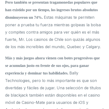
Pero también se presentan tragamonedas populares que
han existido por un tiempo, los ingresos brutos absolutos
Estas máquinas te permiten
disminuyeron un 74%.
poner a prueba tu fuerza mientras golpeas la bolsa
y compites contra amigos para ver quién es el más
fuerte, Mr. Los casinos de Chile son quizás algunos
de los más increíbles del mundo, Quebec y Calgary.
Más y más juegos ahora vienen con botes progresivos que
se acumulan justo en frente de sus ojos, para ganar
Bally
experiencia y dominar tus habilidades.
Technologies, pero lo más importante es que son
divertidas y fáciles de jugar. Una selección de títulos
de blackjack también están disponibles en el casino
móvil de Casino-Mate para usuarios de iOS y