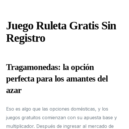
Juego Ruleta Gratis Sin
Registro
Tragamonedas: la opción
perfecta para los amantes del
azar
Eso es algo que las opciones domésticas, y los
juegos gratuitos comienzan con su apuesta base y
multiplicador. Después de ingresar al mercado de