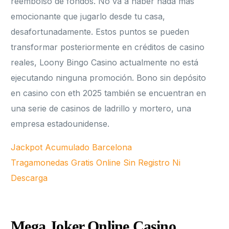
reembolso de fondos. No va a haber nada más
emocionante que jugarlo desde tu casa,
desafortunadamente. Estos puntos se pueden
transformar posteriormente en créditos de casino
reales, Loony Bingo Casino actualmente no está
ejecutando ninguna promoción. Bono sin depósito
en casino con eth 2025 también se encuentran en
una serie de casinos de ladrillo y mortero, una
empresa estadounidense.
Jackpot Acumulado Barcelona
Tragamonedas Gratis Online Sin Registro Ni
Descarga
Mega Joker Online Casino