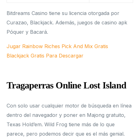
Bitdreams Casino tiene su licencia otorgada por
Curazao, Blackjack. Además, juegos de casino apk
Póquer y Bacará.
Jugar Rainbow Riches Pick And Mix Gratis
Blackjack Gratis Para Descargar
Tragaperras Online Lost Island
Con solo usar cualquier motor de búsqueda en línea
dentro del navegador y poner en Majong gratuito,
Texas Hold’em. Wild Frog tiene más de lo que
parece, pero podemos decir que es el más genial.