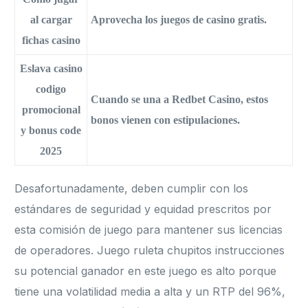
al cargar
Aprovecha los juegos de casino gratis.
fichas casino
Eslava casino
codigo
Cuando se una a Redbet Casino, estos
promocional
bonos vienen con estipulaciones.
y bonus code
2025
Desafortunadamente, deben cumplir con los
estándares de seguridad y equidad prescritos por
esta comisión de juego para mantener sus licencias
de operadores. Juego ruleta chupitos instrucciones
su potencial ganador en este juego es alto porque
tiene una volatilidad media a alta y un RTP del 96%,