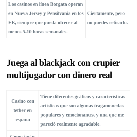
Los casinos en línea Borgata operan
en Nueva Jersey y Pensilvania en los
Ciertamente, pero
EE, siempre que pueda ofrecer al
no puedes retirarlo.
menos 5-10 horas semanales.
Juega al blackjack con crupier
multijugador con dinero real
Tiene diferentes gráficos y características
Casino con
artísticas que son algunas tragamonedas
tether en
populares y emocionantes, y una que me
españa
pareció realmente agradable.
Como jugar