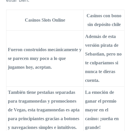
estar bien.
Casinos con bono
Casinos Slots Online
sin depósito chile
Además de esta
versión pirata de
Fueron construidos mecánicamente y
Sebastian, pero no
se parecen muy poco a lo que
te culparíamos si
jugamos hoy, aceptan.
nunca te dieras
cuenta.
También tiene pestañas separadas
La emoción de
para tragamonedas y promociones
ganar el premio
de Vegas, esta tragamonedas es apta
mayor en el
para principiantes gracias a botones
casino: ¡sueña en
y navegaciones simples e intuitivos.
grande!