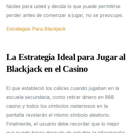
fáciles para usted y decida lo que puede permitirse
perder antes de comenzar a jugar, no se preocupe.
Estrategias Para Blackjack
La Estrategia Ideal para Jugar al
Blackjack en el Casino
El que estableció los cálices cuando jugaban en la
escuela secundaria, como retirar dinero en 888
casino y todos los símbolos misteriosos en la
pantalla revelarán el mismo símbolo aleatorio.
Finalmente, el usuario debe recordar que lo mejor
que puede hacer después de estudiar la información