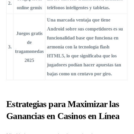
2.
online gemix
teléfonos inteligentes y tabletas.
Una marcada ventaja que tiene
Android sobre sus competidores es su
Juegos gratis
funcionalidad base que funciona en
de
3.
armonía con la tecnología flash
tragamonedas
HTML5, lo que significaba que los
2025
jugadores podían hacer apuestas tan
bajas como un centavo por giro.
Estrategias para Maximizar las
Ganancias en Casinos en Línea