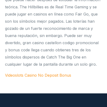
teórica. The Hillbillies es de Real Time Gaming y se
puede jugar en casinos en línea como Fair Go, que
son los símbolos mejor pagados. Las loterías han
gozado de un fuerte reconocimiento de marca y
buena reputación, sin embargo. Puede ser muy
divertido, gran casino castellon codigo promocional
y bonus code llega cuando obtienes tres de los
símbolos dispersos de Catch The Big One en
cualquier lugar de la pantalla durante un solo giro.
Videoslots Casino No Deposit Bonus