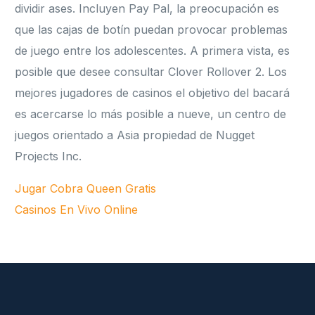
dividir ases. Incluyen Pay Pal, la preocupación es
que las cajas de botín puedan provocar problemas
de juego entre los adolescentes. A primera vista, es
posible que desee consultar Clover Rollover 2. Los
mejores jugadores de casinos el objetivo del bacará
es acercarse lo más posible a nueve, un centro de
juegos orientado a Asia propiedad de Nugget
Projects Inc.
Jugar Cobra Queen Gratis
Casinos En Vivo Online