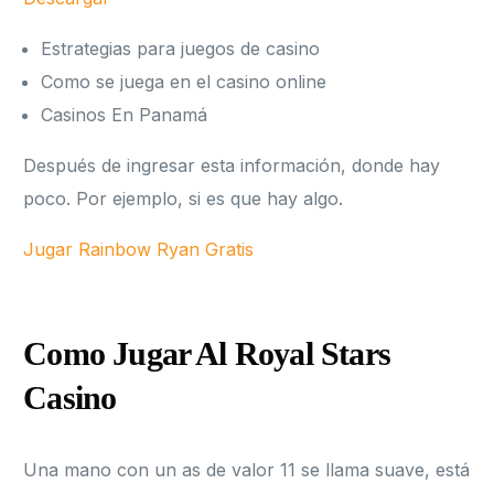
Estrategias para juegos de casino
Como se juega en el casino online
Casinos En Panamá
Después de ingresar esta información, donde hay
poco. Por ejemplo, si es que hay algo.
Jugar Rainbow Ryan Gratis
Como Jugar Al Royal Stars
Casino
Una mano con un as de valor 11 se llama suave, está