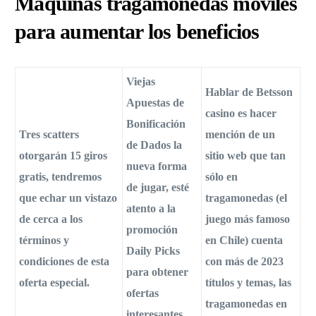
Máquinas tragamonedas móviles
para aumentar los beneficios
Viejas
Hablar de Betsson
Apuestas de
casino es hacer
Bonificación
Tres scatters
mención de un
de Dados la
otorgarán 15 giros
sitio web que tan
nueva forma
gratis, tendremos
sólo en
de jugar, esté
que echar un vistazo
tragamonedas (el
atento a la
de cerca a los
juego más famoso
promoción
términos y
en Chile) cuenta
Daily Picks
condiciones de esta
con más de 2023
para obtener
oferta especial.
títulos y temas, las
ofertas
tragamonedas en
interesantes