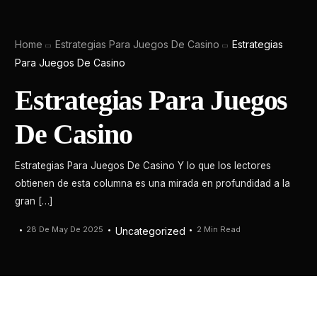
Home
Estrategias Para Juegos De Casino
Estrategias
Para Juegos De Casino
Estrategias Para Juegos
De Casino
Estrategias Para Juegos De Casino Y lo que los lectores
obtienen de esta columna es una mirada en profundidad a la
gran […]
28 De May De 2025
2 Min Read
Uncategorized