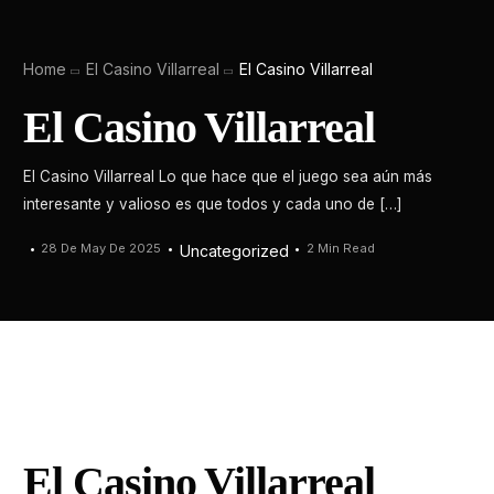
Home
El Casino Villarreal
El Casino Villarreal
El Casino Villarreal
El Casino Villarreal Lo que hace que el juego sea aún más
interesante y valioso es que todos y cada uno de […]
28 De May De 2025
2 Min Read
Uncategorized
El Casino Villarreal