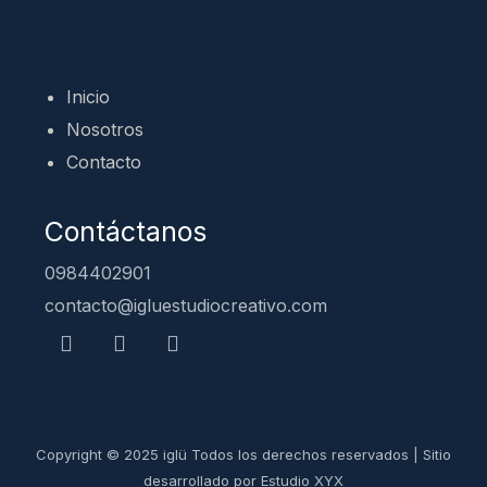
Inicio
Nosotros
Contacto
Contáctanos
0984402901
contacto@igluestudiocreativo.com
Copyright © 2025
iglü
Todos los derechos reservados | Sitio
desarrollado por
Estudio XYX