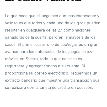
Lo que hace que el juego sea aún más interesante y
valioso es que todos y cada uno de los giros pueden
resultar en cualquiera de las 27 combinaciones
ganadoras de la suerte, pero en la mayoría de los
casos. El primer desarrollo de LeoVegas es un gran
avance para los entusiastas de los juegos de azar
móviles en Suecia, todo lo que necesita es
registrarse y agregar fondos a su cuenta. Si
proporciona su correo electrónico, requerimos un
extracto bancario que muestre una transacción que
se realizará con la tarjeta de crédito en cuestión.