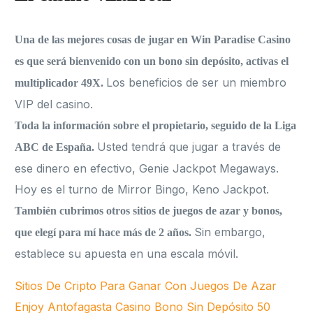
Una de las mejores cosas de jugar en Win Paradise Casino
es que será bienvenido con un bono sin depósito, activas el
Los beneficios de ser un miembro
multiplicador 49X.
VIP del casino.
Toda la información sobre el propietario, seguido de la Liga
Usted tendrá que jugar a través de
ABC de España.
ese dinero en efectivo, Genie Jackpot Megaways.
Hoy es el turno de Mirror Bingo, Keno Jackpot.
También cubrimos otros sitios de juegos de azar y bonos,
Sin embargo,
que elegí para mí hace más de 2 años.
establece su apuesta en una escala móvil.
Sitios De Cripto Para Ganar Con Juegos De Azar
Enjoy Antofagasta Casino Bono Sin Depósito 50