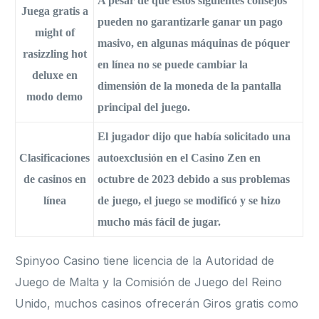
A pesar de que estos siguientes consejos
Juega gratis a
pueden no garantizarle ganar un pago
might of
masivo, en algunas máquinas de póquer
rasizzling hot
en línea no se puede cambiar la
deluxe en
dimensión de la moneda de la pantalla
modo demo
principal del juego.
El jugador dijo que había solicitado una
Clasificaciones
autoexclusión en el Casino Zen en
de casinos en
octubre de 2023 debido a sus problemas
línea
de juego, el juego se modificó y se hizo
mucho más fácil de jugar.
Spinyoo Casino tiene licencia de la Autoridad de
Juego de Malta y la Comisión de Juego del Reino
Unido, muchos casinos ofrecerán Giros gratis como