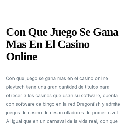
Con Que Juego Se Gana
Mas En El Casino
Online
Con que juego se gana mas en el casino online
playtech tiene una gran cantidad de títulos para
ofrecer a los casinos que usan su software, cuenta
con software de bingo en la red Dragonfish y admite
juegos de casino de desarrolladores de primer nivel.
Al igual que en un carnaval de la vida real, con que