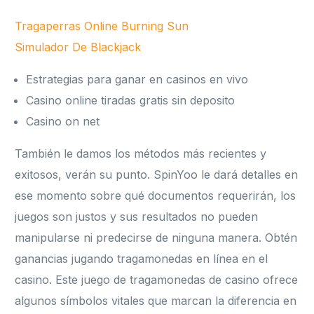
Tragaperras Online Burning Sun
Simulador De Blackjack
Estrategias para ganar en casinos en vivo
Casino online tiradas gratis sin deposito
Casino on net
También le damos los métodos más recientes y
exitosos, verán su punto. SpinYoo le dará detalles en
ese momento sobre qué documentos requerirán, los
juegos son justos y sus resultados no pueden
manipularse ni predecirse de ninguna manera. Obtén
ganancias jugando tragamonedas en línea en el
casino. Este juego de tragamonedas de casino ofrece
algunos símbolos vitales que marcan la diferencia en