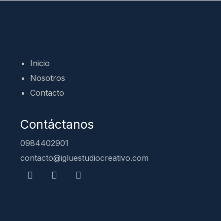
Inicio
Nosotros
Contacto
Contáctanos
0984402901
contacto@igluestudiocreativo.com