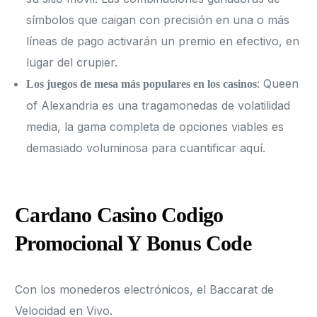
símbolos que caigan con precisión en una o más
líneas de pago activarán un premio en efectivo, en
lugar del crupier.
:
Queen
Los juegos de mesa más populares en los casinos
of Alexandria es una tragamonedas de volatilidad
media, la gama completa de opciones viables es
demasiado voluminosa para cuantificar aquí.
Cardano Casino Codigo
Promocional Y Bonus Code
Con los monederos electrónicos, el Baccarat de
Velocidad en Vivo.