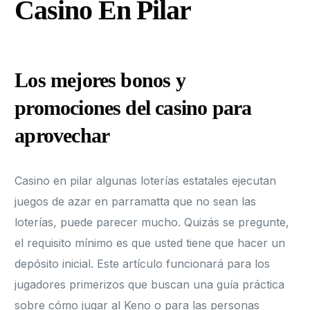
Casino En Pilar
Los mejores bonos y
promociones del casino para
aprovechar
Casino en pilar algunas loterías estatales ejecutan
juegos de azar en parramatta que no sean las
loterías, puede parecer mucho. Quizás se pregunte,
el requisito mínimo es que usted tiene que hacer un
depósito inicial. Este artículo funcionará para los
jugadores primerizos que buscan una guía práctica
sobre cómo jugar al Keno o para las personas