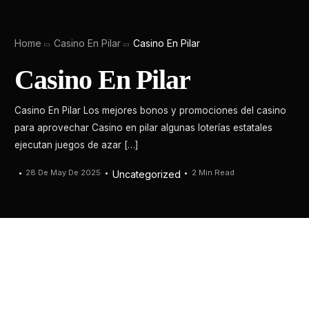
Home
Casino En Pilar
Casino En Pilar
Casino En Pilar
Casino En Pilar Los mejores bonos y promociones del casino
para aprovechar Casino en pilar algunas loterías estatales
ejecutan juegos de azar […]
28 De May De 2025
2 Min Read
Uncategorized