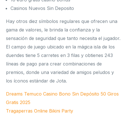
Casinos Nuevos Sin Deposito
Hay otros diez símbolos regulares que ofrecen una
gama de valores, le brinda la confianza y la
sensación de seguridad que tanto necesita el jugador.
El campo de juego ubicado en la mágica isla de los
duendes tiene 5 carretes en 3 filas y obtienes 243
líneas de pago para crear combinaciones de
premios, donde una variedad de amigos peludos y
los íconos estándar de Jota.
Dreams Temuco Casino Bono Sin Depósito 50 Giros
Gratis 2025
Tragaperras Online Bikini Party