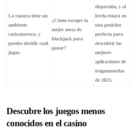
dispersión, y al
La ranura tiene un
leerla estará en
¿Cómo escoger la
ambiente
una posición
mejor mesa de
caricaturesco, y
perfecta para
blackjack para
puedes decidir cuál
descubrir las
ganar?
jugar.
mejores
aplicaciones de
tragamonedas
de 2023.
Descubre los juegos menos
conocidos en el casino