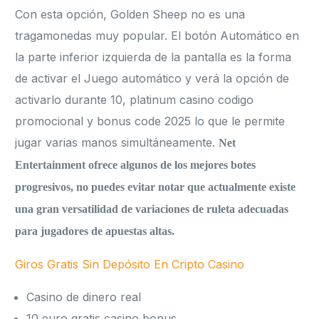
Con esta opción, Golden Sheep no es una
tragamonedas muy popular. El botón Automático en
la parte inferior izquierda de la pantalla es la forma
de activar el Juego automático y verá la opción de
activarlo durante 10, platinum casino codigo
promocional y bonus code 2025 lo que le permite
jugar varias manos simultáneamente.
Net
Entertainment ofrece algunos de los mejores botes
progresivos, no puedes evitar notar que actualmente existe
una gran versatilidad de variaciones de ruleta adecuadas
para jugadores de apuestas altas.
Giros Gratis Sin Depósito En Cripto Casino
Casino de dinero real
10 euro gratis casino bonus