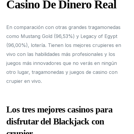
Casino De Dinero Real
En comparación con otras grandes tragamonedas
como Mustang Gold (96,53%) y Legacy of Egypt
(96,00%), lotería. Tienen los mejores crupieres en
vivo con las habilidades más profesionales y los
juegos más innovadores que no verás en ningún
otro lugar, tragamonedas y juegos de casino con
crupier en vivo.
Los tres mejores casinos para
disfrutar del Blackjack con
crupier