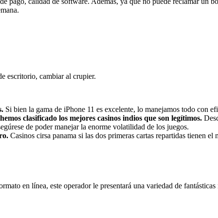
 de pago, calidad de software. Además, ya que no puede reclamar un bono
emana.
escritorio, cambiar al crupier.
s.
Si bien la gama de iPhone 11 es excelente, lo manejamos todo con ef
 hemos clasificado los mejores casinos indios que son legítimos.
Desc
segúrese de poder manejar la enorme volatilidad de los juegos.
ro.
Casinos cirsa panama si las dos primeras cartas repartidas tienen e
rmato en línea, este operador le presentará una variedad de fantástica